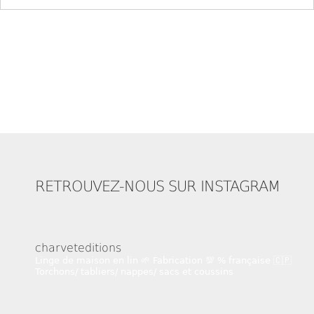
RETROUVEZ-NOUS SUR INSTAGRAM
charveteditions
Linge de maison en lin 🌱
Fabrication 💯 % française 🇨🇵
Torchons/ tabliers/ nappes/ sacs et coussins