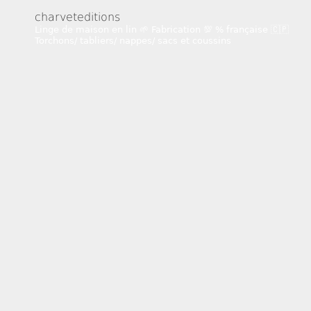
charveteditions
Linge de maison en lin 🌱
Fabrication 💯 % française 🇨🇵
Torchons/ tabliers/ nappes/ sacs et coussins