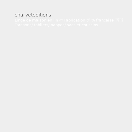
charveteditions
Linge de maison en lin 🌱
Fabrication 💯 % française 🇨🇵
Torchons/ tabliers/ nappes/ sacs et coussins