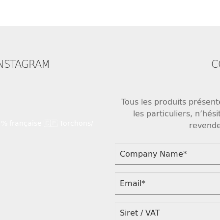
INSTAGRAM
C
Tous les produits présent
les particuliers, n’hé
 % française 🇨🇵
Torchons/
revende