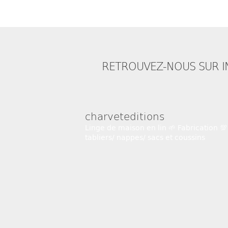
RETROUVEZ-NOUS SUR 
charveteditions
Linge de maison en lin 🌱
Fabrication 💯
tabliers/ nappes/ sacs et coussins