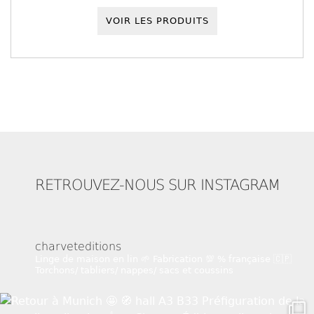
VOIR LES PRODUITS
RETROUVEZ-NOUS SUR INSTAGRAM
charveteditions
Linge de maison en lin 🌱
Fabrication 💯 % française 🇨🇵
Torchons/ tabliers/ nappes/ sacs et coussins