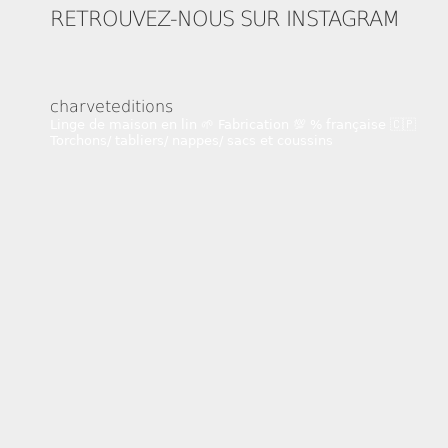
RETROUVEZ-NOUS SUR INSTAGRAM
charveteditions
Linge de maison en lin 🌱
Fabrication 💯 % française 🇨🇵
Torchons/ tabliers/ nappes/ sacs et coussins