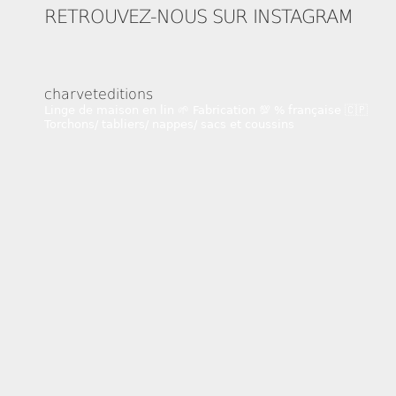
RETROUVEZ-NOUS SUR INSTAGRAM
charveteditions
Linge de maison en lin 🌱
Fabrication 💯 % française 🇨🇵
Torchons/ tabliers/ nappes/ sacs et coussins