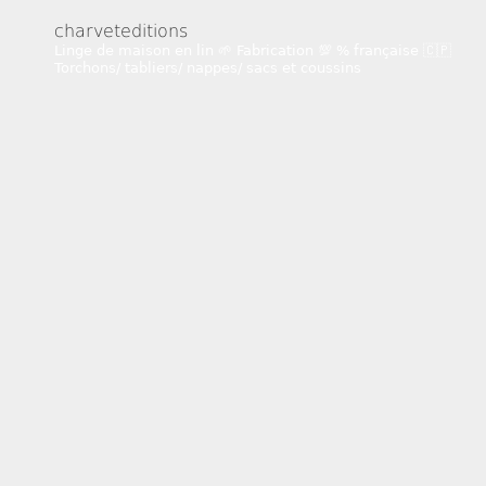
charveteditions
Linge de maison en lin 🌱
Fabrication 💯 % française 🇨🇵
Torchons/ tabliers/ nappes/ sacs et coussins