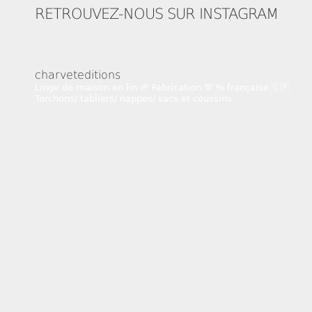
RETROUVEZ-NOUS SUR INSTAGRAM
charveteditions
Linge de maison en lin 🌱
Fabrication 💯 % française 🇨🇵
Torchons/ tabliers/ nappes/ sacs et coussins