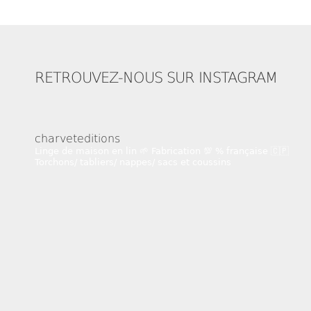
RETROUVEZ-NOUS SUR INSTAGRAM
charveteditions
Linge de maison en lin 🌱
Fabrication 💯 % française 🇨🇵
Torchons/ tabliers/ nappes/ sacs et coussins