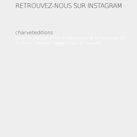
RETROUVEZ-NOUS SUR INSTAGRAM
charveteditions
Linge de maison en lin 🌱
Fabrication 💯 % française 🇨🇵
Torchons/ tabliers/ nappes/ sacs et coussins