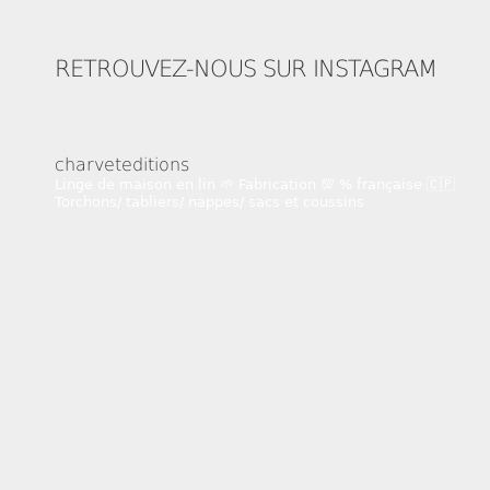
RETROUVEZ-NOUS SUR INSTAGRAM
charveteditions
Linge de maison en lin 🌱
Fabrication 💯 % française 🇨🇵
Torchons/ tabliers/ nappes/ sacs et coussins